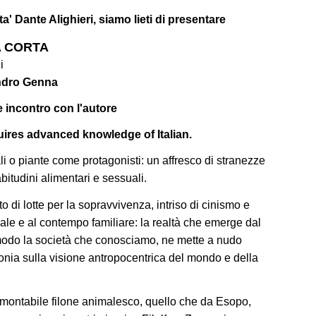
ta' Dante Alighieri, siamo lieti di presentare
 CORTA
i
ndro Genna
 incontro con l'autore
quires advanced knowledge of Italian.
i o piante come protagonisti: un affresco di stranezze
 abitudini alimentari e sessuali.
di lotte per la sopravvivenza, intriso di cinismo e
urale e al contempo familiare: la realtà che emerge dal
e modo la società che conosciamo, ne mette a nudo
ronia sulla visione antropocentrica del mondo e della
ramontabile filone animalesco, quello che da Esopo,