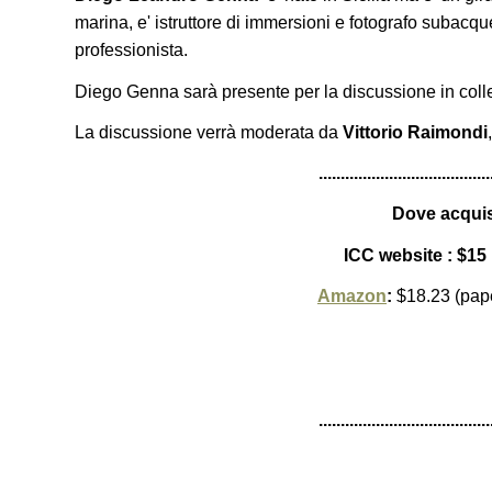
marina, e' istruttore di immersioni e fotografo subacq
professionista.
Diego Genna sarà presente per la discussione in colle
La discussione verrà moderata da
Vittorio Raimondi
.......................................
Dove acquist
ICC website : $15
Amazon
:
$18.23 (pape
.......................................