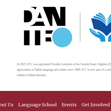
In 2021, ICC was appointed Presidio Letterario of the Società Dante Alighieri (D
appreciation of Italian language and culture since 1889. ICC is now part of a netw
related to Italian literature.
out Us
Language School
Events
Get Involved