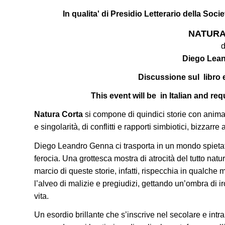
In qualita' di Presidio Letterario della Socie
NATURA
d
Diego Lea
Discussione sul libro e
This event will be in Italian and re
Natura Corta
si compone di quindici storie con animal
e singolarità, di conflitti e rapporti simbiotici, bizzarre
Diego Leandro Genna ci trasporta in un mondo spietato 
ferocia. Una grottesca mostra di atrocità del tutto nat
marcio di queste storie, infatti, rispecchia in qualch
l’alveo di malizie e pregiudizi, gettando un’ombra di i
vita.
Un esordio brillante che s’inscrive nel secolare e int