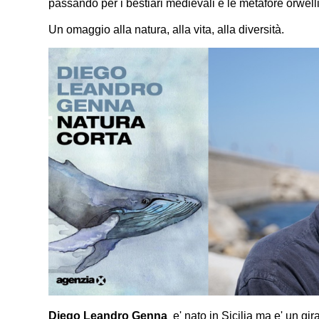
passando per i bestiari medievali e le metafore orwellia
Un omaggio alla natura, alla vita, alla diversità.
Diego Leandro Genna
e' nato in Sicilia ma e' un g