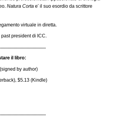
ueo.
Natura Corta
e' il suo esordio da scrittore
gamento virtuale in diretta.
, past president di ICC.
.......................................
are il libro:
(signed by author)
rback), $5.13 (Kindle)
.......................................